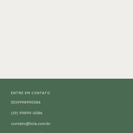
ENTRE EM CONTATO
5519998990086
(19) 99899-0086
contato@lota.com.br