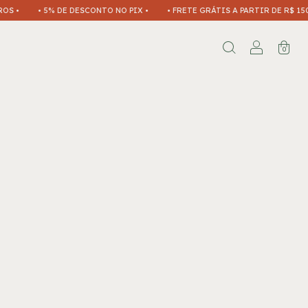
• 5% DE DESCONTO NO PIX •
• FRETE GRÁTIS A PARTIR DE R$ 150 EM
0