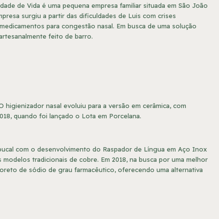
idade de Vida é uma pequena empresa familiar situada em São João
mpresa surgiu a partir das dificuldades de Luis com crises
de medicamentos para congestão nasal. Em busca de uma solução
 artesanalmente feito de barro.
O higienizador nasal evoluiu para a versão em cerâmica, com
18, quando foi lançado o Lota em Porcelana.
bucal com o desenvolvimento do Raspador de Língua em Aço Inox
os modelos tradicionais de cobre. Em 2018, na busca por uma melhor
cloreto de sódio de grau farmacêutico, oferecendo uma alternativa