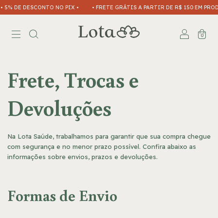
 5% DE DESCONTO NO PIX •
• FRETE GRÁTIS A PARTIR DE R$ 150 EM PROD
0
Frete, Trocas e
Devoluções
Na Lota Saúde, trabalhamos para garantir que sua compra chegue
com segurança e no menor prazo possível. Confira abaixo as
informações sobre envios, prazos e devoluções.
Formas de Envio