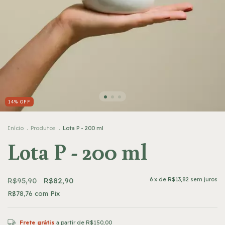
14
%
OFF
Início
.
Produtos
.
Lota P - 200 ml
Lota P - 200 ml
R$95,90
R$82,90
6
x de
R$13,82
sem juros
R$78,76
com
Pix
Frete grátis
a partir de
R$150,00