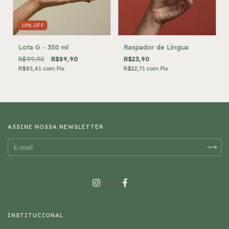
10
%
OFF
Lota G - 350 ml
Raspador de Língua
R$99,90
R$89,90
R$23,90
R$85,41
com
Pix
R$22,71
com
Pix
ASSINE NOSSA NEWSLETTER
INSTITUCIONAL