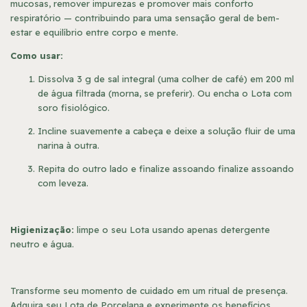
mucosas, remover impurezas e promover mais conforto
respiratório — contribuindo para uma sensação geral de bem-
estar e equilíbrio entre corpo e mente.
Como usar:
Dissolva
3 g de sal integral (uma colher de café) em 200 ml
de água filtrada (morna, se preferir). Ou encha o Lota com
soro fisiológico.
Incline suavemente a cabeça e deixe a solução fluir de uma
narina à outra.
Repita do outro lado e finalize assoando
finalize assoando
com leveza.
Higienização:
limpe o seu Lota usando apenas detergente
neutro e água.
Transforme seu momento de cuidado em um ritual de presença.
Adquira seu Lota de Porcelana e experimente os benefícios