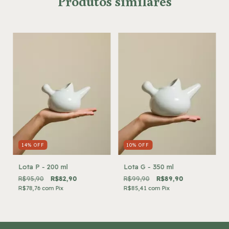
Produtos similares
14
%
OFF
10
%
OFF
Lota P - 200 ml
Lota G - 350 ml
R$95,90
R$82,90
R$99,90
R$89,90
R$78,76
com
Pix
R$85,41
com
Pix