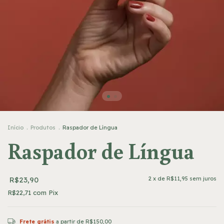
Início
.
Produtos
.
Raspador de Língua
Raspador de Língua
R$23,90
2
x de
R$11,95
sem juros
R$22,71
com
Pix
Frete grátis
a partir de
R$150,00